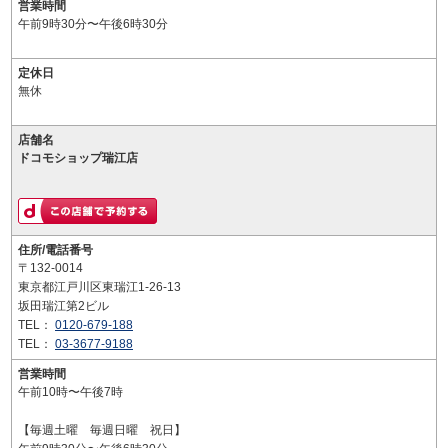
営業時間
午前9時30分〜午後6時30分
定休日
無休
店舗名
ドコモショップ瑞江店
住所/電話番号
〒132-0014
東京都江戸川区東瑞江1-26-13
坂田瑞江第2ビル
TEL：
0120-679-188
TEL：
03-3677-9188
営業時間
午前10時〜午後7時
【毎週土曜 毎週日曜 祝日】