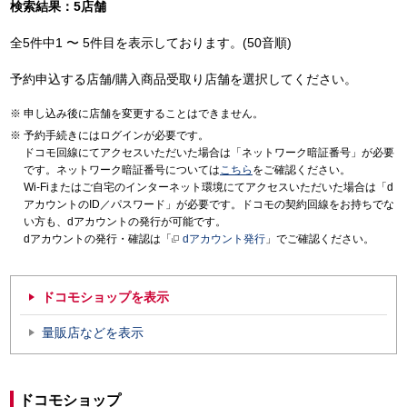
検索結果：5店舗
全5件中1 〜 5件目を表示しております。(50音順)
予約申込する店舗/購入商品受取り店舗を選択してください。
申し込み後に店舗を変更することはできません。
予約手続きにはログインが必要です。
ドコモ回線にてアクセスいただいた場合は「ネットワーク暗証番号」が必要
です。ネットワーク暗証番号については
こちら
をご確認ください。
Wi-Fiまたはご自宅のインターネット環境にてアクセスいただいた場合は「d
アカウントのID／パスワード」が必要です。ドコモの契約回線をお持ちでな
い方も、dアカウントの発行が可能です。
dアカウントの発行・確認は「
dアカウント発行
」でご確認ください。
ドコモショップを表示
量販店などを表示
ドコモショップ