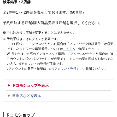
検索結果：2店舗
全2件中1 〜 2件目を表示しております。(50音順)
予約申込する店舗/購入商品受取り店舗を選択してください。
申し込み後に店舗を変更することはできません。
予約手続きにはログインが必要です。
ドコモ回線にてアクセスいただいた場合は「ネットワーク暗証番号」が必要
です。ネットワーク暗証番号については
こちら
をご確認ください。
Wi-Fiまたはご自宅のインターネット環境にてアクセスいただいた場合は「d
アカウントのID／パスワード」が必要です。ドコモの契約回線をお持ちでな
い方も、dアカウントの発行が可能です。
dアカウントの発行・確認は「
dアカウント発行
」でご確認ください。
ドコモショップを表示
量販店などを表示
ドコモショップ