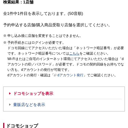
検索結果：1店舗
全1件中1件目を表示しております。(50音順)
予約申込する店舗/購入商品受取り店舗を選択してください。
申し込み後に店舗を変更することはできません。
予約手続きにはログインが必要です。
ドコモ回線にてアクセスいただいた場合は「ネットワーク暗証番号」が必要
です。ネットワーク暗証番号については
こちら
をご確認ください。
Wi-Fiまたはご自宅のインターネット環境にてアクセスいただいた場合は「d
アカウントのID／パスワード」が必要です。ドコモの契約回線をお持ちでな
い方も、dアカウントの発行が可能です。
dアカウントの発行・確認は「
dアカウント発行
」でご確認ください。
ドコモショップを表示
量販店などを表示
ドコモショップ