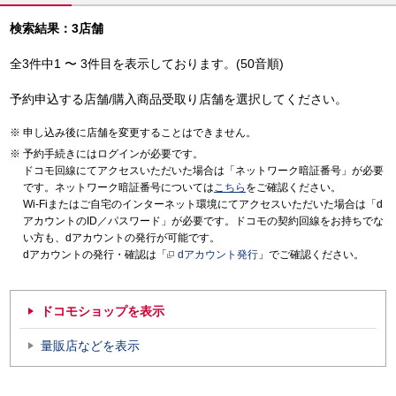
検索結果：3店舗
全3件中1 〜 3件目を表示しております。(50音順)
予約申込する店舗/購入商品受取り店舗を選択してください。
申し込み後に店舗を変更することはできません。
予約手続きにはログインが必要です。
ドコモ回線にてアクセスいただいた場合は「ネットワーク暗証番号」が必要
です。ネットワーク暗証番号については
こちら
をご確認ください。
Wi-Fiまたはご自宅のインターネット環境にてアクセスいただいた場合は「d
アカウントのID／パスワード」が必要です。ドコモの契約回線をお持ちでな
い方も、dアカウントの発行が可能です。
dアカウントの発行・確認は「
dアカウント発行
」でご確認ください。
ドコモショップを表示
量販店などを表示