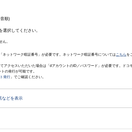
音順)
を選択してください。
せん。
「ネットワーク暗証番号」が必要です。ネットワーク暗証番号については
こちら
を
境にてアクセスいただいた場合は「dアカウントのID／パスワード」が必要です。ドコ
ントの発行が可能です。
ント発行
」でご確認ください。
店などを表示