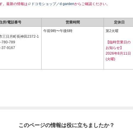
す。最新の情報は
ドコモショップ／d garden
からご確認ください。
住所/電話番号
営業時間
定休日
1
午前9時〜午後6時
第2火曜
三日月町長神田2372-1
-780-789
【臨時営業日の
-37-9167
お知らせ】
2026年8月11日
(火曜)
このページの情報は役に立ちましたか？