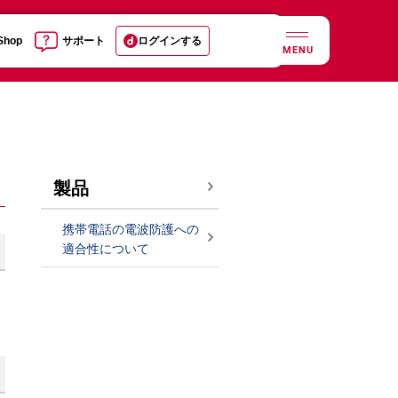
 Shop
サポート
ログインする
MENU
製品
携帯電話の電波防護への
適合性について