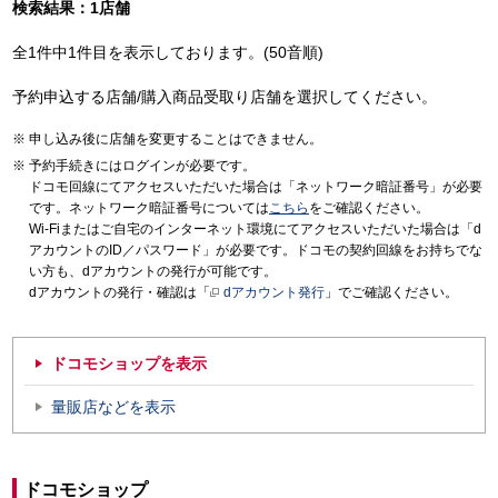
検索結果：1店舗
全1件中1件目を表示しております。(50音順)
予約申込する店舗/購入商品受取り店舗を選択してください。
申し込み後に店舗を変更することはできません。
予約手続きにはログインが必要です。
ドコモ回線にてアクセスいただいた場合は「ネットワーク暗証番号」が必要
です。ネットワーク暗証番号については
こちら
をご確認ください。
Wi-Fiまたはご自宅のインターネット環境にてアクセスいただいた場合は「d
アカウントのID／パスワード」が必要です。ドコモの契約回線をお持ちでな
い方も、dアカウントの発行が可能です。
dアカウントの発行・確認は「
dアカウント発行
」でご確認ください。
ドコモショップを表示
量販店などを表示
ドコモショップ