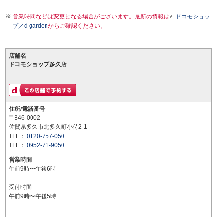
営業時間などは変更となる場合がございます。最新の情報は
ドコモショッ
プ／d garden
からご確認ください。
店舗名
ドコモショップ多久店
住所/電話番号
〒846-0002
佐賀県多久市北多久町小侍2-1
TEL：
0120-757-050
TEL：
0952-71-9050
営業時間
午前9時〜午後6時
受付時間
午前9時〜午後5時