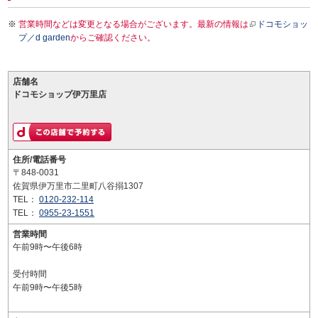
営業時間などは変更となる場合がございます。最新の情報は
ドコモショッ
プ／d garden
からご確認ください。
店舗名
ドコモショップ伊万里店
住所/電話番号
〒848-0031
佐賀県伊万里市二里町八谷搦1307
TEL：
0120-232-114
TEL：
0955-23-1551
営業時間
午前9時〜午後6時
受付時間
午前9時〜午後5時