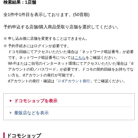
検索結果：1店舗
全1件中1件目を表示しております。(50音順)
予約申込する店舗/購入商品受取り店舗を選択してください。
申し込み後に店舗を変更することはできません。
予約手続きにはログインが必要です。
ドコモ回線にてアクセスいただいた場合は「ネットワーク暗証番号」が必要
です。ネットワーク暗証番号については
こちら
をご確認ください。
Wi-Fiまたはご自宅のインターネット環境にてアクセスいただいた場合は「d
アカウントのID／パスワード」が必要です。ドコモの契約回線をお持ちでな
い方も、dアカウントの発行が可能です。
dアカウントの発行・確認は「
dアカウント発行
」でご確認ください。
ドコモショップを表示
量販店などを表示
ドコモショップ