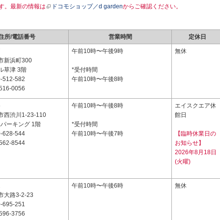
す。最新の情報は
ドコモショップ／d garden
からご確認ください。
住所/電話番号
営業時間
定休日
7
午前10時〜午後9時
無休
市新浜町300
ル草津 3階
*受付時間
-512-582
午前10時〜午後8時
516-0056
5
午前10時〜午後8時
エイスクエア休
西渋川1-23-110
館日
&パーキング 1階
*受付時間
-628-544
午前10時〜午後7時
【臨時休業日の
562-8544
お知らせ】
2026年8月18日
(火曜)
2
午前10時〜午後6時
無休
大路3-2-23
-695-251
596-3756