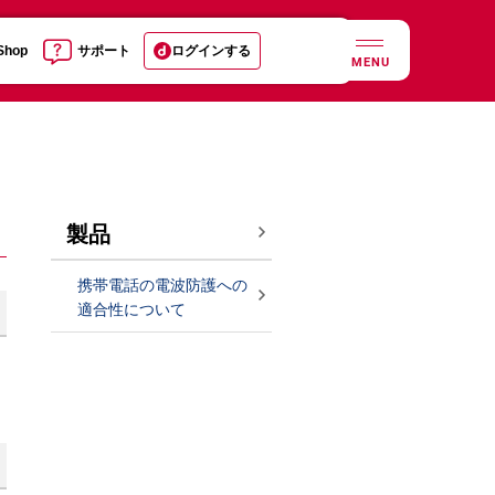
 Shop
サポート
ログインする
MENU
製品
携帯電話の電波防護への
適合性について