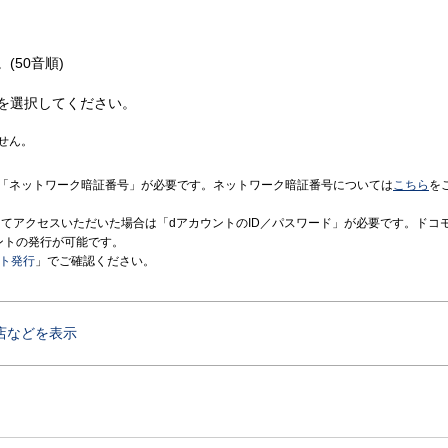
(50音順)
を選択してください。
せん。
「ネットワーク暗証番号」が必要です。ネットワーク暗証番号については
こちら
を
境にてアクセスいただいた場合は「dアカウントのID／パスワード」が必要です。ドコ
ントの発行が可能です。
ント発行
」でご確認ください。
店などを表示