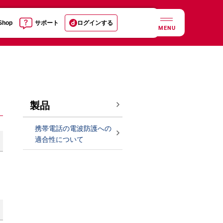
 Shop
サポート
ログインする
MENU
製品
携帯電話の電波防護への
適合性について