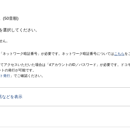
(50音順)
を選択してください。
せん。
「ネットワーク暗証番号」が必要です。ネットワーク暗証番号については
こちら
を
境にてアクセスいただいた場合は「dアカウントのID／パスワード」が必要です。ドコ
ントの発行が可能です。
ント発行
」でご確認ください。
店などを表示