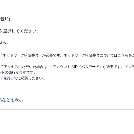
音順)
を選択してください。
せん。
「ネットワーク暗証番号」が必要です。ネットワーク暗証番号については
こちら
を
境にてアクセスいただいた場合は「dアカウントのID／パスワード」が必要です。ドコ
ントの発行が可能です。
ント発行
」でご確認ください。
店などを表示