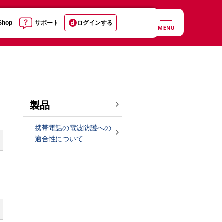
 Shop
サポート
ログインする
MENU
製品
携帯電話の電波防護への
適合性について