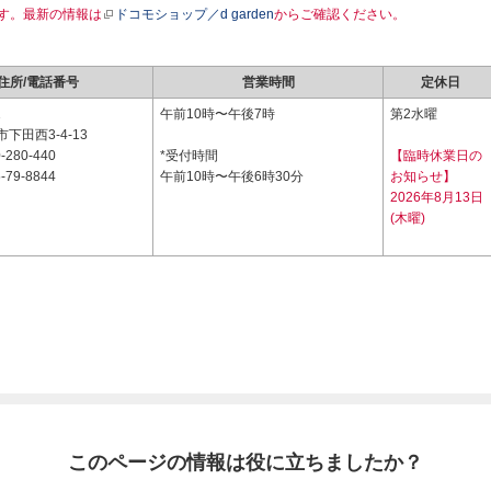
す。最新の情報は
ドコモショップ／d garden
からご確認ください。
住所/電話番号
営業時間
定休日
1
午前10時〜午後7時
第2水曜
下田西3-4-13
-280-440
*受付時間
【臨時休業日の
-79-8844
午前10時〜午後6時30分
お知らせ】
2026年8月13日
(木曜)
このページの情報は役に立ちましたか？