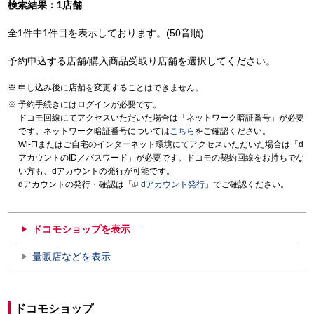
検索結果：1店舗
全1件中1件目を表示しております。(50音順)
予約申込する店舗/購入商品受取り店舗を選択してください。
申し込み後に店舗を変更することはできません。
予約手続きにはログインが必要です。
ドコモ回線にてアクセスいただいた場合は「ネットワーク暗証番号」が必要
です。ネットワーク暗証番号については
こちら
をご確認ください。
Wi-Fiまたはご自宅のインターネット環境にてアクセスいただいた場合は「d
アカウントのID／パスワード」が必要です。ドコモの契約回線をお持ちでな
い方も、dアカウントの発行が可能です。
dアカウントの発行・確認は「
dアカウント発行
」でご確認ください。
ドコモショップを表示
量販店などを表示
ドコモショップ