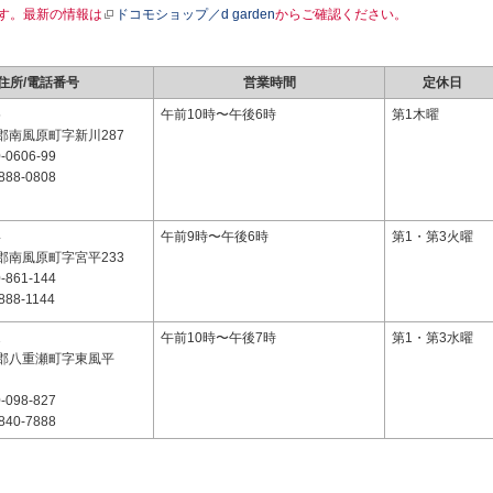
す。最新の情報は
ドコモショップ／d garden
からご確認ください。
住所/電話番号
営業時間
定休日
5
午前10時〜午後6時
第1木曜
郡南風原町字新川287
-0606-99
888-0808
4
午前9時〜午後6時
第1・第3火曜
郡南風原町字宮平233
-861-144
888-1144
1
午前10時〜午後7時
第1・第3水曜
郡八重瀬町字東風平
-098-827
840-7888