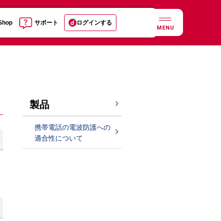
 Shop
サポート
ログインする
MENU
製品
携帯電話の電波防護への
適合性について