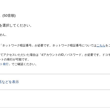
(50音順)
を選択してください。
せん。
「ネットワーク暗証番号」が必要です。ネットワーク暗証番号については
こちら
を
境にてアクセスいただいた場合は「dアカウントのID／パスワード」が必要です。ドコ
ントの発行が可能です。
ント発行
」でご確認ください。
店などを表示