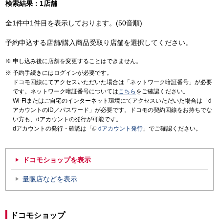
検索結果：1店舗
全1件中1件目を表示しております。(50音順)
予約申込する店舗/購入商品受取り店舗を選択してください。
申し込み後に店舗を変更することはできません。
予約手続きにはログインが必要です。
ドコモ回線にてアクセスいただいた場合は「ネットワーク暗証番号」が必要
です。ネットワーク暗証番号については
こちら
をご確認ください。
Wi-Fiまたはご自宅のインターネット環境にてアクセスいただいた場合は「d
アカウントのID／パスワード」が必要です。ドコモの契約回線をお持ちでな
い方も、dアカウントの発行が可能です。
dアカウントの発行・確認は「
dアカウント発行
」でご確認ください。
ドコモショップを表示
量販店などを表示
ドコモショップ