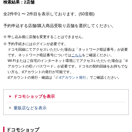
検索結果：2店舗
全2件中1 〜 2件目を表示しております。(50音順)
予約申込する店舗/購入商品受取り店舗を選択してください。
申し込み後に店舗を変更することはできません。
予約手続きにはログインが必要です。
ドコモ回線にてアクセスいただいた場合は「ネットワーク暗証番号」が必要
です。ネットワーク暗証番号については
こちら
をご確認ください。
Wi-Fiまたはご自宅のインターネット環境にてアクセスいただいた場合は「d
アカウントのID／パスワード」が必要です。ドコモの契約回線をお持ちでな
い方も、dアカウントの発行が可能です。
dアカウントの発行・確認は「
dアカウント発行
」でご確認ください。
ドコモショップを表示
量販店などを表示
ドコモショップ