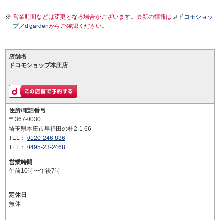
営業時間などは変更となる場合がございます。最新の情報は
ドコモショッ
プ／d garden
からご確認ください。
店舗名
ドコモショップ本庄店
住所/電話番号
〒367-0030
埼玉県本庄市早稲田の杜2-1-66
TEL：
0120-246-836
TEL：
0495-23-2468
営業時間
午前10時〜午後7時
定休日
無休