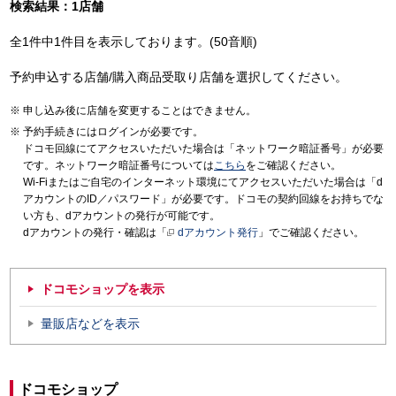
検索結果：1店舗
全1件中1件目を表示しております。(50音順)
予約申込する店舗/購入商品受取り店舗を選択してください。
申し込み後に店舗を変更することはできません。
予約手続きにはログインが必要です。
ドコモ回線にてアクセスいただいた場合は「ネットワーク暗証番号」が必要
です。ネットワーク暗証番号については
こちら
をご確認ください。
Wi-Fiまたはご自宅のインターネット環境にてアクセスいただいた場合は「d
アカウントのID／パスワード」が必要です。ドコモの契約回線をお持ちでな
い方も、dアカウントの発行が可能です。
dアカウントの発行・確認は「
dアカウント発行
」でご確認ください。
ドコモショップを表示
量販店などを表示
ドコモショップ