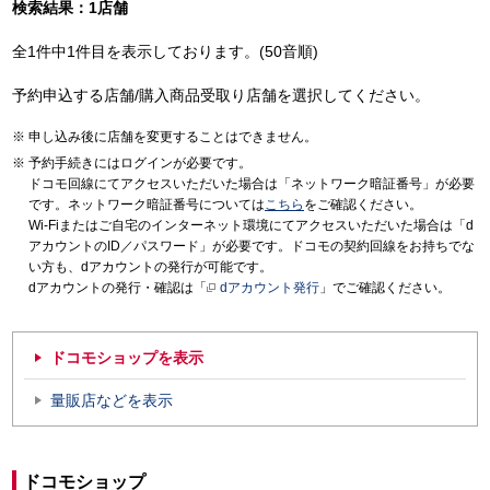
検索結果：1店舗
全1件中1件目を表示しております。(50音順)
予約申込する店舗/購入商品受取り店舗を選択してください。
申し込み後に店舗を変更することはできません。
予約手続きにはログインが必要です。
ドコモ回線にてアクセスいただいた場合は「ネットワーク暗証番号」が必要
です。ネットワーク暗証番号については
こちら
をご確認ください。
Wi-Fiまたはご自宅のインターネット環境にてアクセスいただいた場合は「d
アカウントのID／パスワード」が必要です。ドコモの契約回線をお持ちでな
い方も、dアカウントの発行が可能です。
dアカウントの発行・確認は「
dアカウント発行
」でご確認ください。
ドコモショップを表示
量販店などを表示
ドコモショップ