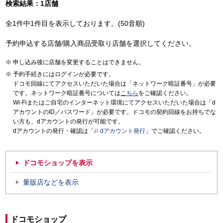
検索結果：1店舗
全1件中1件目を表示しております。(50音順)
予約申込する店舗/購入商品受取り店舗を選択してください。
申し込み後に店舗を変更することはできません。
予約手続きにはログインが必要です。
ドコモ回線にてアクセスいただいた場合は「ネットワーク暗証番号」が必要
です。ネットワーク暗証番号については
こちら
をご確認ください。
Wi-Fiまたはご自宅のインターネット環境にてアクセスいただいた場合は「d
アカウントのID／パスワード」が必要です。ドコモの契約回線をお持ちでな
い方も、dアカウントの発行が可能です。
dアカウントの発行・確認は「
dアカウント発行
」でご確認ください。
ドコモショップを表示
量販店などを表示
ドコモショップ