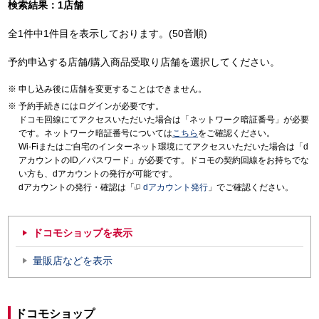
検索結果：1店舗
全1件中1件目を表示しております。(50音順)
予約申込する店舗/購入商品受取り店舗を選択してください。
申し込み後に店舗を変更することはできません。
予約手続きにはログインが必要です。
ドコモ回線にてアクセスいただいた場合は「ネットワーク暗証番号」が必要
です。ネットワーク暗証番号については
こちら
をご確認ください。
Wi-Fiまたはご自宅のインターネット環境にてアクセスいただいた場合は「d
アカウントのID／パスワード」が必要です。ドコモの契約回線をお持ちでな
い方も、dアカウントの発行が可能です。
dアカウントの発行・確認は「
dアカウント発行
」でご確認ください。
ドコモショップを表示
量販店などを表示
ドコモショップ