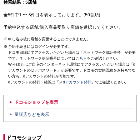
検索結果：5店舗
全5件中1 〜 5件目を表示しております。(50音順)
予約申込する店舗/購入商品受取り店舗を選択してください。
申し込み後に店舗を変更することはできません。
予約手続きにはログインが必要です。
ドコモ回線にてアクセスいただいた場合は「ネットワーク暗証番号」が必要
です。ネットワーク暗証番号については
こちら
をご確認ください。
Wi-Fiまたはご自宅のインターネット環境にてアクセスいただいた場合は「d
アカウントのID／パスワード」が必要です。ドコモの契約回線をお持ちでな
い方も、dアカウントの発行が可能です。
dアカウントの発行・確認は「
dアカウント発行
」でご確認ください。
ドコモショップを表示
量販店などを表示
ドコモショップ