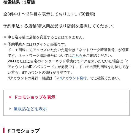
検索結果：3店舗
全3件中1 〜 3件目を表示しております。(50音順)
予約申込する店舗/購入商品受取り店舗を選択してください。
申し込み後に店舗を変更することはできません。
予約手続きにはログインが必要です。
ドコモ回線にてアクセスいただいた場合は「ネットワーク暗証番号」が必要
です。ネットワーク暗証番号については
こちら
をご確認ください。
Wi-Fiまたはご自宅のインターネット環境にてアクセスいただいた場合は「d
アカウントのID／パスワード」が必要です。ドコモの契約回線をお持ちでな
い方も、dアカウントの発行が可能です。
dアカウントの発行・確認は「
dアカウント発行
」でご確認ください。
ドコモショップを表示
量販店などを表示
ドコモショップ