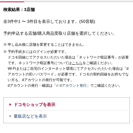
検索結果：3店舗
全3件中1 〜 3件目を表示しております。(50音順)
予約申込する店舗/購入商品受取り店舗を選択してください。
申し込み後に店舗を変更することはできません。
予約手続きにはログインが必要です。
ドコモ回線にてアクセスいただいた場合は「ネットワーク暗証番号」が必要
です。ネットワーク暗証番号については
こちら
をご確認ください。
Wi-Fiまたはご自宅のインターネット環境にてアクセスいただいた場合は「d
アカウントのID／パスワード」が必要です。ドコモの契約回線をお持ちでな
い方も、dアカウントの発行が可能です。
dアカウントの発行・確認は「
dアカウント発行
」でご確認ください。
ドコモショップを表示
量販店などを表示