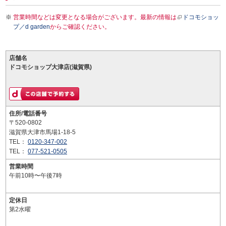
営業時間などは変更となる場合がございます。最新の情報は
ドコモショッ
プ／d garden
からご確認ください。
店舗名
ドコモショップ大津店(滋賀県)
住所/電話番号
〒520-0802
滋賀県大津市馬場1-18-5
TEL：
0120-347-002
TEL：
077-521-0505
営業時間
午前10時〜午後7時
定休日
第2水曜