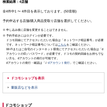
検索結果：4店舗
全4件中1 〜 4件目を表示しております。(50音順)
予約申込する店舗/購入商品受取り店舗を選択してください。
申し込み後に店舗を変更することはできません。
予約手続きにはログインが必要です。
ドコモ回線にてアクセスいただいた場合は「ネットワーク暗証番号」が必要
です。ネットワーク暗証番号については
こちら
をご確認ください。
Wi-Fiまたはご自宅のインターネット環境にてアクセスいただいた場合は「d
アカウントのID／パスワード」が必要です。ドコモの契約回線をお持ちでな
い方も、dアカウントの発行が可能です。
dアカウントの発行・確認は「
dアカウント発行
」でご確認ください。
ドコモショップを表示
量販店などを表示
ドコモショップ