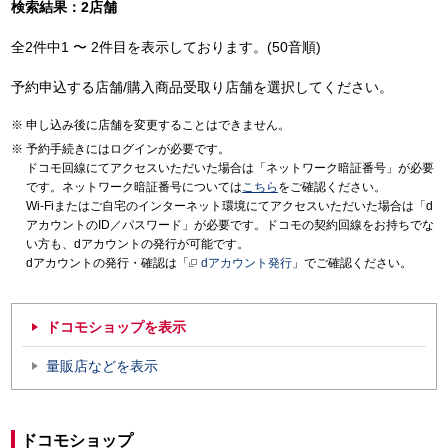
検索結果：2店舗
全2件中1 〜 2件目を表示しております。(50音順)
予約申込する店舗/購入商品受取り店舗を選択してください。
申し込み後に店舗を変更することはできません。
予約手続きにはログインが必要です。
ドコモ回線にてアクセスいただいた場合は「ネットワーク暗証番号」が必要
です。ネットワーク暗証番号については
こちら
をご確認ください。
Wi-Fiまたはご自宅のインターネット環境にてアクセスいただいた場合は「d
アカウントのID／パスワード」が必要です。ドコモの契約回線をお持ちでな
い方も、dアカウントの発行が可能です。
dアカウントの発行・確認は「
dアカウント発行
」でご確認ください。
ドコモショップを表示
量販店などを表示
ドコモショップ