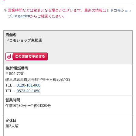
営業時間などは変更となる場合がございます。最新の情報は
ドコモショッ
プ／d garden
からご確認ください。
店舗名
ドコモショップ恵那店
住所/電話番号
〒509-7201
岐阜県恵那市大井町字雀子ヶ根2087-33
TEL：
0120-181-060
TEL：
0573-20-1050
営業時間
午前9時30分〜午後6時30分
定休日
第3火曜