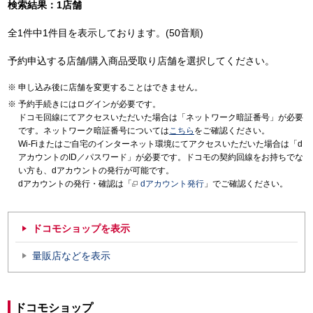
検索結果：1店舗
全1件中1件目を表示しております。(50音順)
予約申込する店舗/購入商品受取り店舗を選択してください。
申し込み後に店舗を変更することはできません。
予約手続きにはログインが必要です。
ドコモ回線にてアクセスいただいた場合は「ネットワーク暗証番号」が必要
です。ネットワーク暗証番号については
こちら
をご確認ください。
Wi-Fiまたはご自宅のインターネット環境にてアクセスいただいた場合は「d
アカウントのID／パスワード」が必要です。ドコモの契約回線をお持ちでな
い方も、dアカウントの発行が可能です。
dアカウントの発行・確認は「
dアカウント発行
」でご確認ください。
ドコモショップを表示
量販店などを表示
ドコモショップ