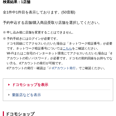
検索結果：1店舗
全1件中1件目を表示しております。(50音順)
予約申込する店舗/購入商品受取り店舗を選択してください。
申し込み後に店舗を変更することはできません。
予約手続きにはログインが必要です。
ドコモ回線にてアクセスいただいた場合は「ネットワーク暗証番号」が必要
です。ネットワーク暗証番号については
こちら
をご確認ください。
Wi-Fiまたはご自宅のインターネット環境にてアクセスいただいた場合は「d
アカウントのID／パスワード」が必要です。ドコモの契約回線をお持ちでな
い方も、dアカウントの発行が可能です。
dアカウントの発行・確認は「
dアカウント発行
」でご確認ください。
ドコモショップを表示
量販店などを表示
ドコモショップ