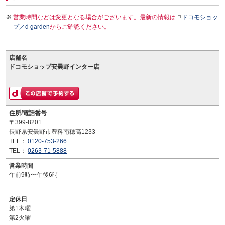
営業時間などは変更となる場合がございます。最新の情報は
ドコモショッ
プ／d garden
からご確認ください。
店舗名
ドコモショップ安曇野インター店
住所/電話番号
〒399-8201
長野県安曇野市豊科南穂高1233
TEL：
0120-753-266
TEL：
0263-71-5888
営業時間
午前9時〜午後6時
定休日
第1木曜
第2火曜