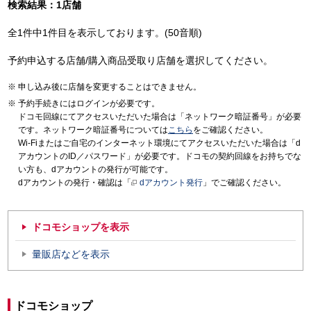
検索結果：1店舗
全1件中1件目を表示しております。(50音順)
予約申込する店舗/購入商品受取り店舗を選択してください。
申し込み後に店舗を変更することはできません。
予約手続きにはログインが必要です。
ドコモ回線にてアクセスいただいた場合は「ネットワーク暗証番号」が必要
です。ネットワーク暗証番号については
こちら
をご確認ください。
Wi-Fiまたはご自宅のインターネット環境にてアクセスいただいた場合は「d
アカウントのID／パスワード」が必要です。ドコモの契約回線をお持ちでな
い方も、dアカウントの発行が可能です。
dアカウントの発行・確認は「
dアカウント発行
」でご確認ください。
ドコモショップを表示
量販店などを表示
ドコモショップ