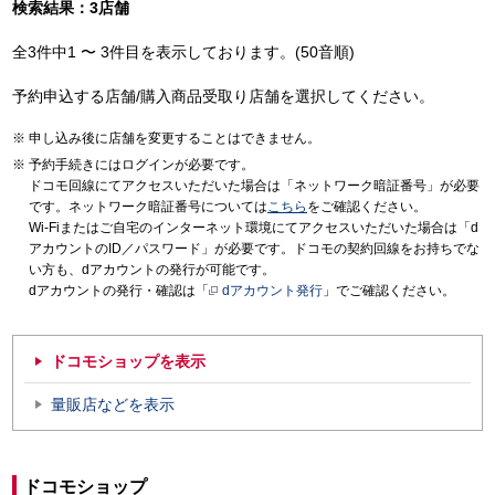
検索結果：3店舗
全3件中1 〜 3件目を表示しております。(50音順)
予約申込する店舗/購入商品受取り店舗を選択してください。
申し込み後に店舗を変更することはできません。
予約手続きにはログインが必要です。
ドコモ回線にてアクセスいただいた場合は「ネットワーク暗証番号」が必要
です。ネットワーク暗証番号については
こちら
をご確認ください。
Wi-Fiまたはご自宅のインターネット環境にてアクセスいただいた場合は「d
アカウントのID／パスワード」が必要です。ドコモの契約回線をお持ちでな
い方も、dアカウントの発行が可能です。
dアカウントの発行・確認は「
dアカウント発行
」でご確認ください。
ドコモショップを表示
量販店などを表示
ドコモショップ