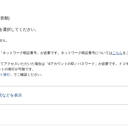
音順)
を選択してください。
せん。
「ネットワーク暗証番号」が必要です。ネットワーク暗証番号については
こちら
を
境にてアクセスいただいた場合は「dアカウントのID／パスワード」が必要です。ドコ
ントの発行が可能です。
ント発行
」でご確認ください。
店などを表示