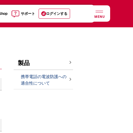
 Shop
サポート
ログインする
MENU
製品
携帯電話の電波防護への
適合性について