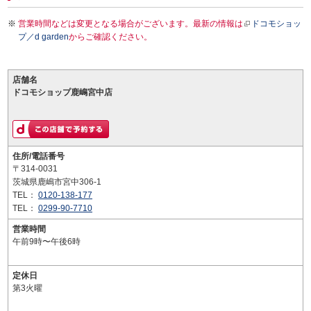
営業時間などは変更となる場合がございます。最新の情報は
ドコモショッ
プ／d garden
からご確認ください。
店舗名
ドコモショップ鹿嶋宮中店
住所/電話番号
〒314-0031
茨城県鹿嶋市宮中306-1
TEL：
0120-138-177
TEL：
0299-90-7710
営業時間
午前9時〜午後6時
定休日
第3火曜