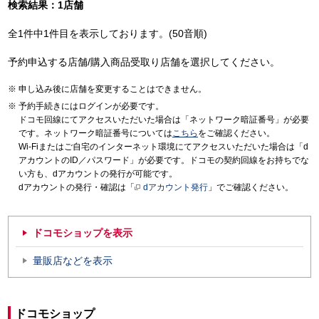
検索結果：1店舗
全1件中1件目を表示しております。(50音順)
予約申込する店舗/購入商品受取り店舗を選択してください。
申し込み後に店舗を変更することはできません。
予約手続きにはログインが必要です。
ドコモ回線にてアクセスいただいた場合は「ネットワーク暗証番号」が必要
です。ネットワーク暗証番号については
こちら
をご確認ください。
Wi-Fiまたはご自宅のインターネット環境にてアクセスいただいた場合は「d
アカウントのID／パスワード」が必要です。ドコモの契約回線をお持ちでな
い方も、dアカウントの発行が可能です。
dアカウントの発行・確認は「
dアカウント発行
」でご確認ください。
ドコモショップを表示
量販店などを表示
ドコモショップ