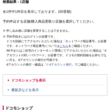
検索結果：1店舗
全1件中1件目を表示しております。(50音順)
予約申込する店舗/購入商品受取り店舗を選択してください。
申し込み後に店舗を変更することはできません。
予約手続きにはログインが必要です。
ドコモ回線にてアクセスいただいた場合は「ネットワーク暗証番号」が必要
です。ネットワーク暗証番号については
こちら
をご確認ください。
Wi-Fiまたはご自宅のインターネット環境にてアクセスいただいた場合は「d
アカウントのID／パスワード」が必要です。ドコモの契約回線をお持ちでな
い方も、dアカウントの発行が可能です。
dアカウントの発行・確認は「
dアカウント発行
」でご確認ください。
ドコモショップを表示
量販店などを表示
ドコモショップ