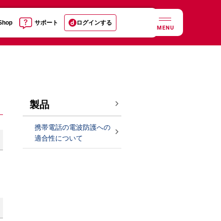
 Shop
サポート
ログインする
MENU
製品
携帯電話の電波防護への
適合性について