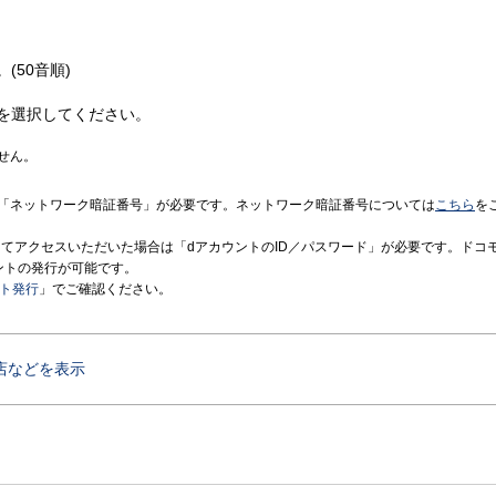
(50音順)
を選択してください。
せん。
「ネットワーク暗証番号」が必要です。ネットワーク暗証番号については
こちら
を
境にてアクセスいただいた場合は「dアカウントのID／パスワード」が必要です。ドコ
ントの発行が可能です。
ント発行
」でご確認ください。
店などを表示