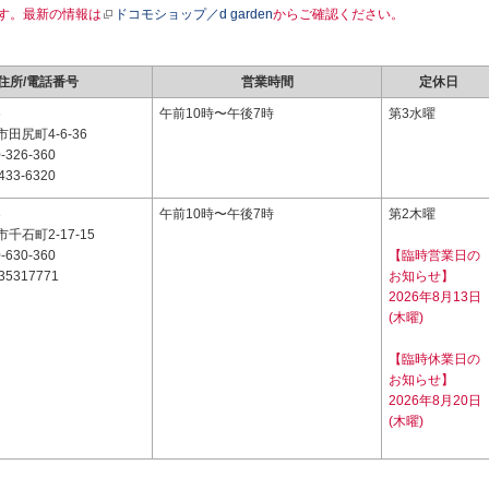
す。最新の情報は
ドコモショップ／d garden
からご確認ください。
住所/電話番号
営業時間
定休日
6
午前10時〜午後7時
第3水曜
田尻町4-6-36
-326-360
433-6320
3
午前10時〜午後7時
第2木曜
千石町2-17-15
-630-360
【臨時営業日の
35317771
お知らせ】
2026年8月13日
(木曜)
【臨時休業日の
お知らせ】
2026年8月20日
(木曜)