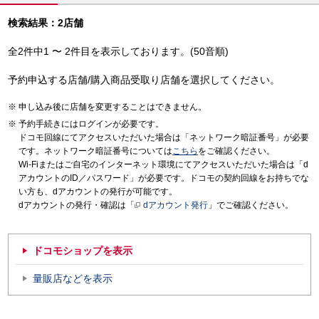
検索結果：2店舗
全2件中1 〜 2件目を表示しております。(50音順)
予約申込する店舗/購入商品受取り店舗を選択してください。
申し込み後に店舗を変更することはできません。
予約手続きにはログインが必要です。
ドコモ回線にてアクセスいただいた場合は「ネットワーク暗証番号」が必要
です。ネットワーク暗証番号については
こちら
をご確認ください。
Wi-Fiまたはご自宅のインターネット環境にてアクセスいただいた場合は「d
アカウントのID／パスワード」が必要です。ドコモの契約回線をお持ちでな
い方も、dアカウントの発行が可能です。
dアカウントの発行・確認は「
dアカウント発行
」でご確認ください。
ドコモショップを表示
量販店などを表示