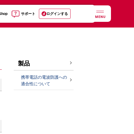
 Shop
サポート
ログインする
MENU
製品
携帯電話の電波防護への
適合性について