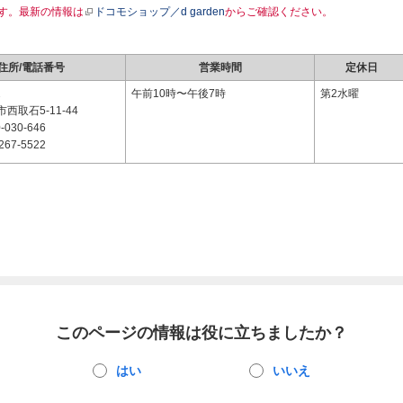
す。最新の情報は
ドコモショップ／d garden
からご確認ください。
住所/電話番号
営業時間
定休日
2
午前10時〜午後7時
第2水曜
西取石5-11-44
-030-646
267-5522
このページの情報は役に立ちましたか？
はい
いいえ