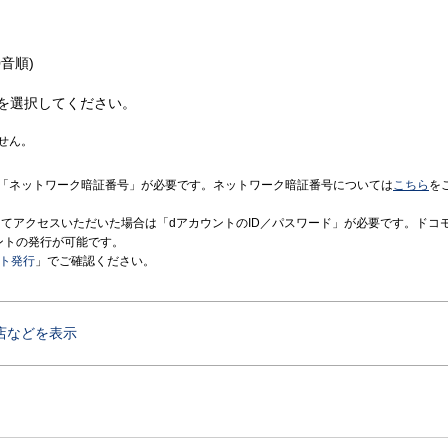
音順)
を選択してください。
せん。
「ネットワーク暗証番号」が必要です。ネットワーク暗証番号については
こちら
を
境にてアクセスいただいた場合は「dアカウントのID／パスワード」が必要です。ドコ
ントの発行が可能です。
ント発行
」でご確認ください。
店などを表示