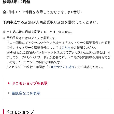
検索結果：2店舗
全2件中1 〜 2件目を表示しております。(50音順)
予約申込する店舗/購入商品受取り店舗を選択してください。
申し込み後に店舗を変更することはできません。
予約手続きにはログインが必要です。
ドコモ回線にてアクセスいただいた場合は「ネットワーク暗証番号」が必要
です。ネットワーク暗証番号については
こちら
をご確認ください。
Wi-Fiまたはご自宅のインターネット環境にてアクセスいただいた場合は「d
アカウントのID／パスワード」が必要です。ドコモの契約回線をお持ちでな
い方も、dアカウントの発行が可能です。
dアカウントの発行・確認は「
dアカウント発行
」でご確認ください。
ドコモショップを表示
量販店などを表示
ドコモショップ