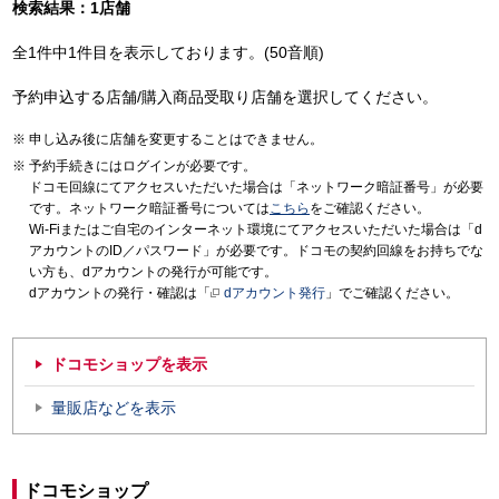
検索結果：1店舗
全1件中1件目を表示しております。(50音順)
予約申込する店舗/購入商品受取り店舗を選択してください。
申し込み後に店舗を変更することはできません。
予約手続きにはログインが必要です。
ドコモ回線にてアクセスいただいた場合は「ネットワーク暗証番号」が必要
です。ネットワーク暗証番号については
こちら
をご確認ください。
Wi-Fiまたはご自宅のインターネット環境にてアクセスいただいた場合は「d
アカウントのID／パスワード」が必要です。ドコモの契約回線をお持ちでな
い方も、dアカウントの発行が可能です。
dアカウントの発行・確認は「
dアカウント発行
」でご確認ください。
ドコモショップを表示
量販店などを表示
ドコモショップ