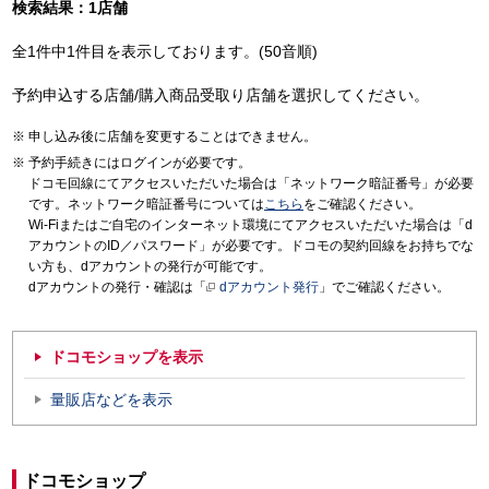
検索結果：1店舗
全1件中1件目を表示しております。(50音順)
予約申込する店舗/購入商品受取り店舗を選択してください。
申し込み後に店舗を変更することはできません。
予約手続きにはログインが必要です。
ドコモ回線にてアクセスいただいた場合は「ネットワーク暗証番号」が必要
です。ネットワーク暗証番号については
こちら
をご確認ください。
Wi-Fiまたはご自宅のインターネット環境にてアクセスいただいた場合は「d
アカウントのID／パスワード」が必要です。ドコモの契約回線をお持ちでな
い方も、dアカウントの発行が可能です。
dアカウントの発行・確認は「
dアカウント発行
」でご確認ください。
ドコモショップを表示
量販店などを表示
ドコモショップ