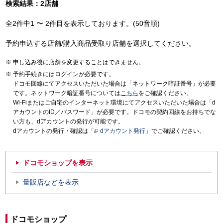
検索結果：2店舗
全2件中1 〜 2件目を表示しております。(50音順)
予約申込する店舗/購入商品受取り店舗を選択してください。
申し込み後に店舗を変更することはできません。
予約手続きにはログインが必要です。
ドコモ回線にてアクセスいただいた場合は「ネットワーク暗証番号」が必要
です。ネットワーク暗証番号については
こちら
をご確認ください。
Wi-Fiまたはご自宅のインターネット環境にてアクセスいただいた場合は「d
アカウントのID／パスワード」が必要です。ドコモの契約回線をお持ちでな
い方も、dアカウントの発行が可能です。
dアカウントの発行・確認は「
dアカウント発行
」でご確認ください。
ドコモショップを表示
量販店などを表示
ドコモショップ