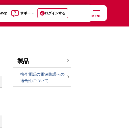
 Shop
サポート
ログインする
MENU
製品
携帯電話の電波防護への
適合性について