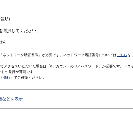
音順)
を選択してください。
せん。
「ネットワーク暗証番号」が必要です。ネットワーク暗証番号については
こちら
を
境にてアクセスいただいた場合は「dアカウントのID／パスワード」が必要です。ドコ
ントの発行が可能です。
ント発行
」でご確認ください。
店などを表示