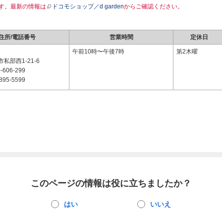
す。最新の情報は
ドコモショップ／d garden
からご確認ください。
住所/電話番号
営業時間
定休日
1
午前10時〜午後7時
第2木曜
私部西1-21-6
-606-299
895-5599
このページの情報は役に立ちましたか？
はい
いいえ