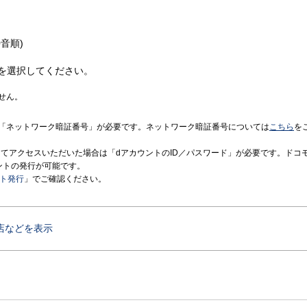
音順)
を選択してください。
せん。
「ネットワーク暗証番号」が必要です。ネットワーク暗証番号については
こちら
を
境にてアクセスいただいた場合は「dアカウントのID／パスワード」が必要です。ドコ
ントの発行が可能です。
ント発行
」でご確認ください。
店などを表示