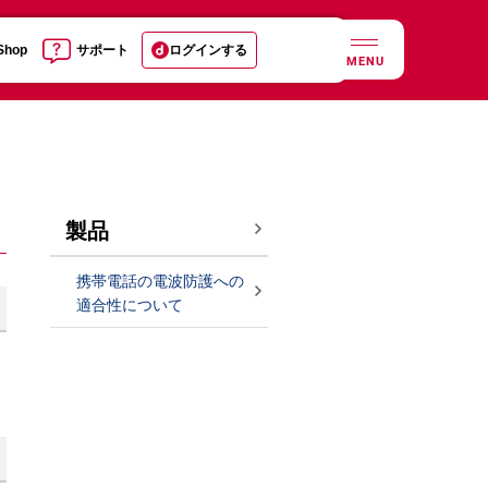
 Shop
サポート
ログインする
MENU
製品
携帯電話の電波防護への
適合性について