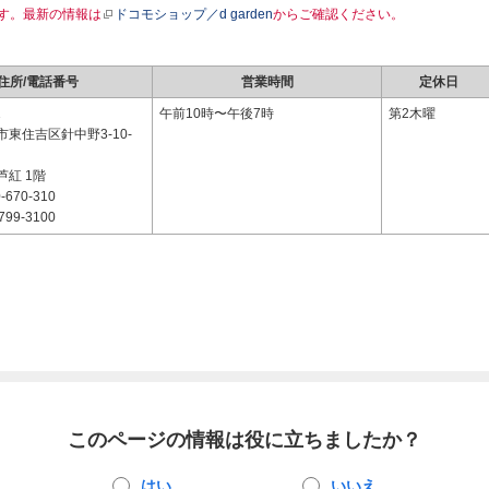
す。最新の情報は
ドコモショップ／d garden
からご確認ください。
住所/電話番号
営業時間
定休日
1
午前10時〜午後7時
第2木曜
東住吉区針中野3-10-
紅 1階
-670-310
799-3100
このページの情報は役に立ちましたか？
はい
いいえ