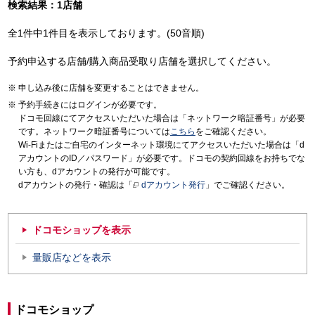
検索結果：1店舗
全1件中1件目を表示しております。(50音順)
予約申込する店舗/購入商品受取り店舗を選択してください。
申し込み後に店舗を変更することはできません。
予約手続きにはログインが必要です。
ドコモ回線にてアクセスいただいた場合は「ネットワーク暗証番号」が必要
です。ネットワーク暗証番号については
こちら
をご確認ください。
Wi-Fiまたはご自宅のインターネット環境にてアクセスいただいた場合は「d
アカウントのID／パスワード」が必要です。ドコモの契約回線をお持ちでな
い方も、dアカウントの発行が可能です。
dアカウントの発行・確認は「
dアカウント発行
」でご確認ください。
ドコモショップを表示
量販店などを表示
ドコモショップ