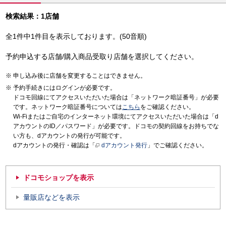
検索結果：1店舗
全1件中1件目を表示しております。(50音順)
予約申込する店舗/購入商品受取り店舗を選択してください。
申し込み後に店舗を変更することはできません。
予約手続きにはログインが必要です。
ドコモ回線にてアクセスいただいた場合は「ネットワーク暗証番号」が必要
です。ネットワーク暗証番号については
こちら
をご確認ください。
Wi-Fiまたはご自宅のインターネット環境にてアクセスいただいた場合は「d
アカウントのID／パスワード」が必要です。ドコモの契約回線をお持ちでな
い方も、dアカウントの発行が可能です。
dアカウントの発行・確認は「
dアカウント発行
」でご確認ください。
ドコモショップを表示
量販店などを表示