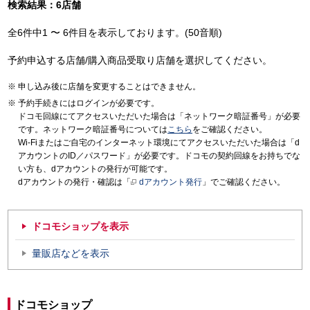
検索結果：6店舗
全6件中1 〜 6件目を表示しております。(50音順)
予約申込する店舗/購入商品受取り店舗を選択してください。
申し込み後に店舗を変更することはできません。
予約手続きにはログインが必要です。
ドコモ回線にてアクセスいただいた場合は「ネットワーク暗証番号」が必要
です。ネットワーク暗証番号については
こちら
をご確認ください。
Wi-Fiまたはご自宅のインターネット環境にてアクセスいただいた場合は「d
アカウントのID／パスワード」が必要です。ドコモの契約回線をお持ちでな
い方も、dアカウントの発行が可能です。
dアカウントの発行・確認は「
dアカウント発行
」でご確認ください。
ドコモショップを表示
量販店などを表示
ドコモショップ