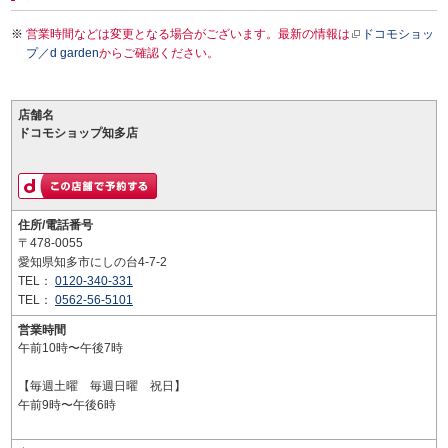
営業時間などは変更となる場合がございます。最新の情報は
ドコモショッ
プ／d garden
からご確認ください。
店舗名
ドコモショップ知多店
住所/電話番号
〒478-0055
愛知県知多市にしの台4-7-2
TEL：
0120-340-331
TEL：
0562-56-5101
営業時間
午前10時〜午後7時
【毎週土曜 毎週日曜 祝日】
午前9時〜午後6時