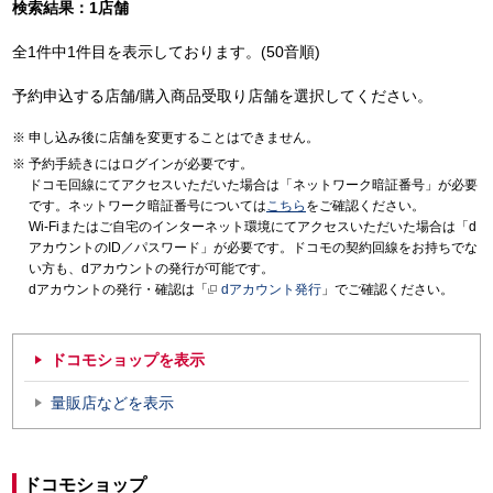
検索結果：1店舗
全1件中1件目を表示しております。(50音順)
予約申込する店舗/購入商品受取り店舗を選択してください。
申し込み後に店舗を変更することはできません。
予約手続きにはログインが必要です。
ドコモ回線にてアクセスいただいた場合は「ネットワーク暗証番号」が必要
です。ネットワーク暗証番号については
こちら
をご確認ください。
Wi-Fiまたはご自宅のインターネット環境にてアクセスいただいた場合は「d
アカウントのID／パスワード」が必要です。ドコモの契約回線をお持ちでな
い方も、dアカウントの発行が可能です。
dアカウントの発行・確認は「
dアカウント発行
」でご確認ください。
ドコモショップを表示
量販店などを表示
ドコモショップ