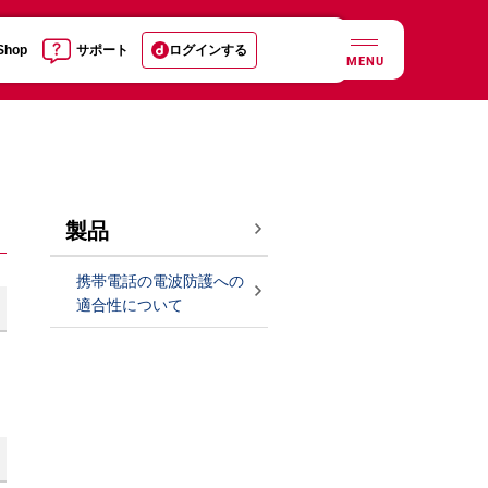
 Shop
サポート
ログインする
MENU
製品
携帯電話の電波防護への
適合性について