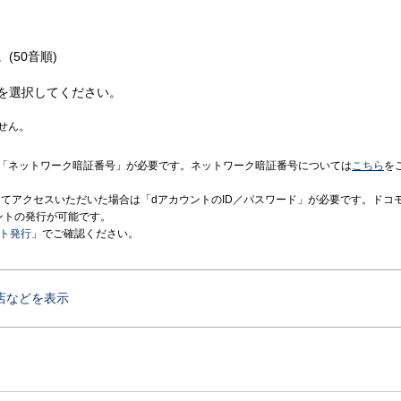
(50音順)
を選択してください。
せん。
「ネットワーク暗証番号」が必要です。ネットワーク暗証番号については
こちら
を
境にてアクセスいただいた場合は「dアカウントのID／パスワード」が必要です。ドコ
ントの発行が可能です。
ント発行
」でご確認ください。
店などを表示