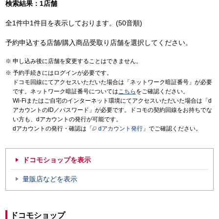
検索結果：1店舗
全1件中1件目を表示しております。(50音順)
予約申込する店舗/購入商品受取り店舗を選択してください。
申し込み後に店舗を変更することはできません。
予約手続きにはログインが必要です。
ドコモ回線にてアクセスいただいた場合は「ネットワーク暗証番号」が必要
です。ネットワーク暗証番号については
こちら
をご確認ください。
Wi-Fiまたはご自宅のインターネット環境にてアクセスいただいた場合は「d
アカウントのID／パスワード」が必要です。ドコモの契約回線をお持ちでな
い方も、dアカウントの発行が可能です。
dアカウントの発行・確認は「
dアカウント発行
」でご確認ください。
ドコモショップを表示
量販店などを表示
ドコモショップ