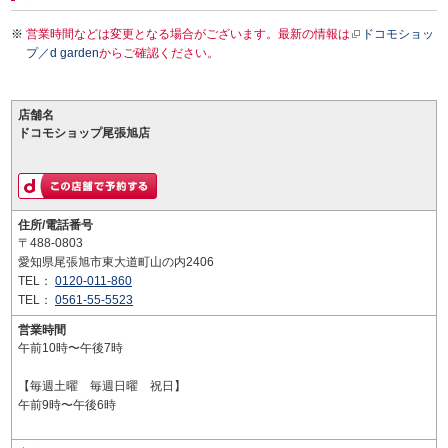
営業時間などは変更となる場合がございます。最新の情報は
ドコモショッ
プ／d garden
からご確認ください。
店舗名
ドコモショップ尾張旭店
住所/電話番号
〒488-0803
愛知県尾張旭市東大道町山の内2406
TEL：
0120-011-860
TEL：
0561-55-5523
営業時間
午前10時〜午後7時
【毎週土曜 毎週日曜 祝日】
午前9時〜午後6時