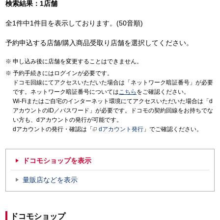
検索結果：1店舗
全1件中1件目を表示しております。(50音順)
予約申込する店舗/購入商品受取り店舗を選択してください。
申し込み後に店舗を変更することはできません。
予約手続きにはログインが必要です。
ドコモ回線にてアクセスいただいた場合は「ネットワーク暗証番号」が必要
です。ネットワーク暗証番号については
こちら
をご確認ください。
Wi-Fiまたはご自宅のインターネット環境にてアクセスいただいた場合は「d
アカウントのID／パスワード」が必要です。ドコモの契約回線をお持ちでな
い方も、dアカウントの発行が可能です。
dアカウントの発行・確認は「
dアカウント発行
」でご確認ください。
ドコモショップを表示
量販店などを表示
ドコモショップ