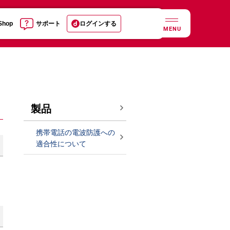
 Shop
サポート
ログインする
MENU
製品
携帯電話の電波防護への
適合性について