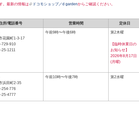
す。最新の情報は
ドコモショップ／d garden
からご確認ください。
住所/電話番号
営業時間
定休日
3
午前9時〜午後6時
第2木曜
花園町1-3-17
-729-910
【臨時休業日の
-25-1211
お知らせ】
2026年8月17日
(月曜)
5
午前10時〜午後7時
第2水曜
浜田町2-35
-254-776
-25-4777