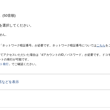
(50音順)
を選択してください。
せん。
「ネットワーク暗証番号」が必要です。ネットワーク暗証番号については
こちら
を
境にてアクセスいただいた場合は「dアカウントのID／パスワード」が必要です。ドコ
ントの発行が可能です。
ント発行
」でご確認ください。
店などを表示