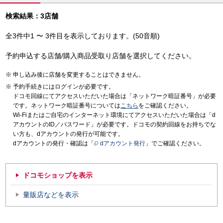
検索結果：3店舗
全3件中1 〜 3件目を表示しております。(50音順)
予約申込する店舗/購入商品受取り店舗を選択してください。
申し込み後に店舗を変更することはできません。
予約手続きにはログインが必要です。
ドコモ回線にてアクセスいただいた場合は「ネットワーク暗証番号」が必要
です。ネットワーク暗証番号については
こちら
をご確認ください。
Wi-Fiまたはご自宅のインターネット環境にてアクセスいただいた場合は「d
アカウントのID／パスワード」が必要です。ドコモの契約回線をお持ちでな
い方も、dアカウントの発行が可能です。
dアカウントの発行・確認は「
dアカウント発行
」でご確認ください。
ドコモショップを表示
量販店などを表示