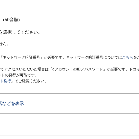
(50音順)
を選択してください。
せん。
「ネットワーク暗証番号」が必要です。ネットワーク暗証番号については
こちら
を
境にてアクセスいただいた場合は「dアカウントのID／パスワード」が必要です。ドコ
ントの発行が可能です。
ント発行
」でご確認ください。
店などを表示