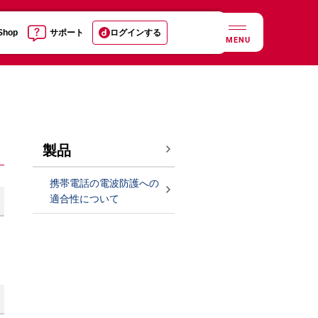
 Shop
サポート
ログインする
MENU
製品
携帯電話の電波防護への
適合性について