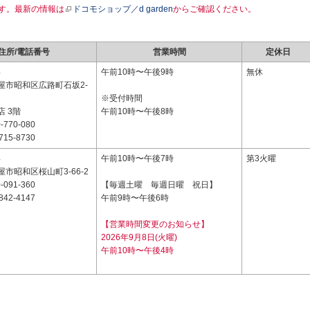
す。最新の情報は
ドコモショップ／d garden
からご確認ください。
住所/電話番号
営業時間
定休日
4
午前10時〜午後9時
無休
屋市昭和区広路町石坂2-
※受付時間
 3階
午前10時〜午後8時
-770-080
715-8730
4
午前10時〜午後7時
第3火曜
市昭和区桜山町3-66-2
-091-360
【毎週土曜 毎週日曜 祝日】
842-4147
午前9時〜午後6時
【営業時間変更のお知らせ】
2026年9月8日(火曜)
午前10時〜午後4時